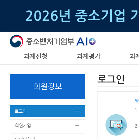
과제신청
과제평가
과
회원정보
※
1
로그인
(
회원가입
2